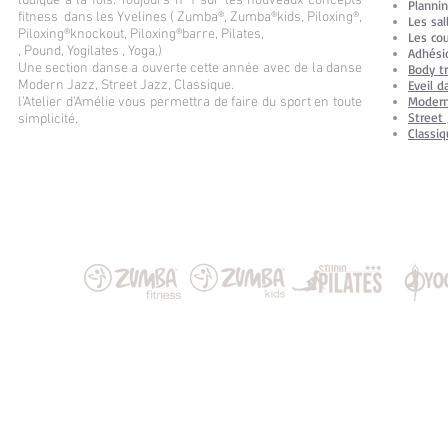
ludique à la fois. Toujours n°1 sur les nouveaux concepts
Plannin
fitness dans les Yvelines ( Zumba®, Zumba®kids, Piloxing®,
Les sal
Piloxing®knockout, Piloxing®barre, Pilates,
Les co
,
Pound, Yogilates , Yoga,)
Adhési
Une section danse a ouverte cette année avec de la danse
Body tr
Modern Jazz, Street Jazz, Classique.
Eveil d
Modern
l’Atelier d’Amélie vous permettra de faire du sport en toute
Street 
simplicité.
Classi