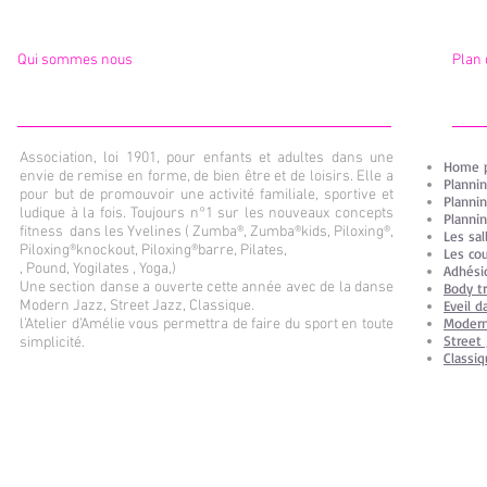
Qui sommes nous
Plan 
Association, loi 1901, pour enfants et adultes dans une
Home 
envie de remise en forme, de bien être et de loisirs. Elle a
Plannin
pour but de promouvoir une activité familiale, sportive et
Plannin
ludique à la fois. Toujours n°1 sur les nouveaux concepts
Plannin
fitness dans les Yvelines ( Zumba®, Zumba®kids, Piloxing®,
Les sal
Piloxing®knockout, Piloxing®barre, Pilates,
Les co
,
Pound, Yogilates , Yoga,)
Adhési
Une section danse a ouverte cette année avec de la danse
Body tr
Modern Jazz, Street Jazz, Classique.
Eveil d
Modern
l’Atelier d’Amélie vous permettra de faire du sport en toute
Street 
simplicité.
Classi